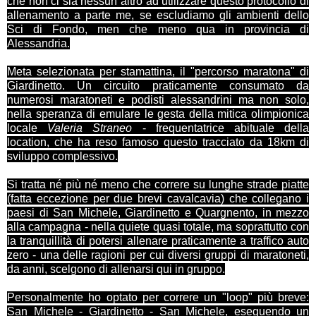
che non ci sia nessun altro ad utilizzare questo protocollo di
allenamento a parte me, se escludiamo gli ambienti dello
Sci di Fondo, men che meno qua in provincia di
Alessandria.
Meta selezionata per stamattina, il "percorso maratona" di
Giardinetto. Un circuito praticamente consumato da
numerosi maratoneti e podisti alessandrini ma non solo,
nella speranza di emulare le gesta della mitica olimpionica
locale
Valeria Straneo
- frequentatrice abituale della
location, che ha reso famoso questo tracciato da 18km di
sviluppo complessivo.
Si tratta né più né meno che correre su lunghe strade piatte
(fatta eccezione per due brevi cavalcavia) che collegano i
paesi di San Michele, Giardinetto e Quargnento, in mezzo
alla campagna - nella quiete quasi totale, ma soprattutto con
la tranquillità di potersi allenare praticamente a traffico auto
zero - una delle ragioni per cui diversi gruppi di maratoneti,
da anni, scelgono di allenarsi qui in gruppo.
Personalmente ho optato per correre un "loop" più breve:
San Michele - Giardinetto - San Michele, eseguendo un