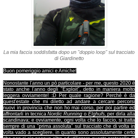
La mia faccia soddisfatta dopo un "doppio loop" sul tracciato
di Giardinetto
Buon pomeriggio amici e Amiche!
Nonostante l'anno un pò particolare - per me, questo 2020 è
stato anche l'anno degli "Exploit", detto in maniera molto
leggera ovviamente! :D Per quale ragione? Perché è da
quest'estate che mi diletto ad andare a cercare percorsi
nuovi in provincia che non ho mai corso, per poi partire ed
affrontarli in tecnica
Nordic Running
o
Elghufs,
per dirla alla
scandinava; e ovviamente, ogni volta che lo faccio, si tratta
sempre di una "prima assoluta" sul tracciato che di volta in
volta vado a scegliere, in quanto sono assolutamente certo