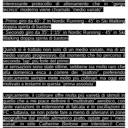
interessante protocollo di allenamento che in "gergo
tecnico" moderno viene chiamato "medio variato":
-
Primo giro
da 40': 2' in Nordic Running - 45'' in Ski Walking
doppia spinta di bastoni
-
Secondo giro
da 35': 1':15'' in Nordic Running - 45'' in Ski
Walking doppia spinta di bastoni
Quindi si è trattato non solo di un medio variato, ma di un
medio variato progressivo, dal momento che ho percorso il
secondo "lap" più forte del primo.
Le sensazioni sono state ottime, sebbene sia molto raro che
alla domenica esca a correre dei "piattoni", preferendo
praticamente sempre mete molto più collinari; ma oggi ero
motivato a testarmi in questa "prima assoluta".
Logicamente, il collinare offre molta più varietà di stimoli in
quello che a me piace definire il "multistrato" aerobico, con
tante variazioni in estensione di falcata e in oscillazioni di
FC - tuttavia, se non potete fare a meno di allenarvi in zone
geografiche dal profilo altimetrico piatto, optate per i "medi
variati" in stile
Catherine Bertone
per intenderci! Così