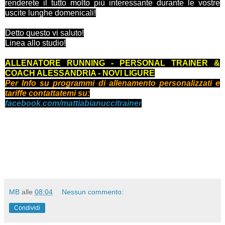
renderete il tutto molto più interessante durante le vostre
uscite lunghe domenicali!
Detto questo vi saluto!
Linea allo studio!
ALLENATORE RUNNING - PERSONAL TRAINER &
COACH ALESSANDRIA - NOVI LIGURE
Per Info su programmi di allenamento personalizzati e
tariffe contattatemi su:
facebook.com/mattiabianuccitrainer
MB
alle
08:04
Nessun commento:
Condividi