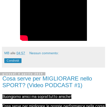
MB
alle
04:57
Nessun commento:
Condividi
giovedì 4 aprile 2019
Cosa serve per MIGLIORARE nello
SPORT? (Video PODCAST #1)
Buongiorno amici ma soprattutto amiche!
Cosa serve per migliorare le proprie performance nella corsa 