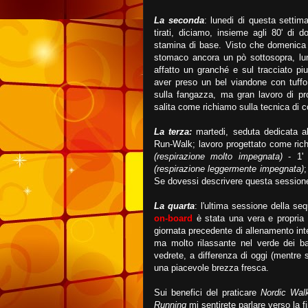
La seconda
: lunedi di questa settim
tirati, diciamo, insieme agli 80' di 
stamina di base. Visto che domenica 
stomaco ancora un pò sottosopra, lun
affatto un granché e sul tracciato pi
aver preso un bel viandone con tuffo
sulla fangazza, ma gran lavoro di pro
salita come richiamo sulla tecnica di c
La terza:
martedi, seduta dedicata 
Run-Walk; lavoro progettato come ric
(respirazione molto impegnata)
- 1' 
(respirazione leggermente impegnata)
;
Se dovessi descrivere questa sessione
La quarta
: l'ultima sessione della s
on-board
è stata una vera e propria
giornata precedente di allenamento inte
ma molto rilassante nel verde dei ba
vedrete, a differenza di oggi (mentre 
una piacevole brezza fresca.
Sui benefici del praticare
Nordic Wal
Running
mi sentirete parlare verso la f