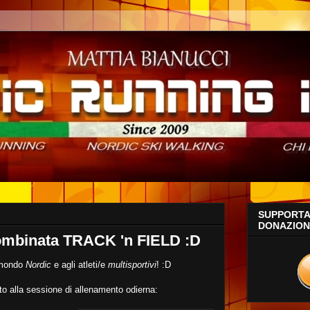
SUPPORTA 
DONAZIONE
ombinata TRACK 'n FIELD :D
l mondo
Nordic
e agli atleti/e
multisportivi
! :D
 alla sessione di allenamento odierna: