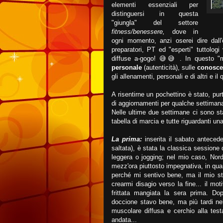
elementi essenziali per
distinguersi in questa
"giungla" del settore
fitness/benessere,
dove in
ogni momento, anzi oserei dire dall
preparatori, PT ed "esperti" tuttologi
diffuse a-gogo! 😅😅 . In questo "m
personale
(autenticità), sulle
conosce
gli allenamenti, personali e di altri e i
A risentirne un pochettino è stato, pur
di aggiornamenti per qualche settimana
Nelle ultime due settimane ci sono sta
tabella di marcia e tutte riguardanti una
La prima:
inserita il sabato anteced
saltata), è stata la classica sessione 
leggera o jogging; nel mio caso, Nor
mezz'ora piuttosto impegnativa, in quan
perché mi sentivo bene, ma il mio s
crearmi disagio verso la fine... il mo
frittata mangiata la sera prima. D
doccione stavo bene, ma più tardi n
muscolare diffusa e cerchio alla tes
andata...