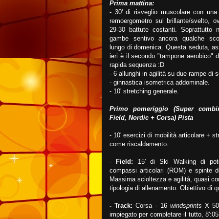
Prima mattina:
- 30' di risveglio muscolare con una 
remoergometro sul brillante/svelto, ov
29-30 battute costanti. Soprattutto 
gambe sentivo ancora qualche scor
lungo di domenica. Questa seduta, as
ieri è il secondo "tampone aerobico" d
rapida sequenza :D
- 6 allunghi in agilità su due rampe di s
- ginnastica isometrica addominale.
- 10' stretching generale.
Primo pomeriggio (Super combi
Field, Nordic + Corsa) Pista
- 10' esercizi di mobilità articolare + 
come riscaldamento.
-
Field:
15' di Ski Walking di po
compassi articolari (ROM) e spinte d
Massima scioltezza e agilità, quasi co
tipologia di allenamento. Obiettivo di 
- Track:
Corsa - 16
windsprints
X 50m
impiegato per completare il tutto, 8':0