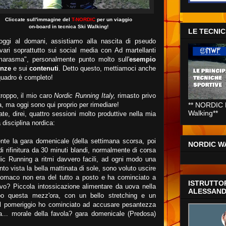
Cliccate sull'immagine del
T-NORDIC
per un viaggio
on-board in tecnica Ski Walking!
LE TECNI
'oggi al domani, assistiamo alla nascita di pseudo
 vari soprattutto sui social media con Ad martellanti
arasma", personalmente punto molto sull'
esempio
nze
e sui
contenuti
. Detto questo, mettiamoci anche
l quadro è completo!
troppo, il mio caro
Nordic Running Italy,
rimasto privo
, ma oggi sono qui proprio per rimediare!
** NORDIC 
Walking**
te, direi, quattro sessioni molto produttive nella mia
 disciplina nordica:
ente la gara domenicale (della settimana scorsa, poi
NORDIC WA
di rifinitura da 30 minuti blandi, normalmente di corsa
dic Running a ritmi davvero facili, ad ogni modo una
to vista la bella mattinata di sole, sono voluto uscire
tomaco non era del tutto a posto e ha cominciato a
ISTRUTTO
tivo? Piccola intossicazione alimentare da uova nella
ALESSAND
opo questa mezz'ora, con un bello stretching e un
el pomeriggio ho cominciato ad accusare pesantezza
ta... morale della favola? gara domenicale (Predosa)