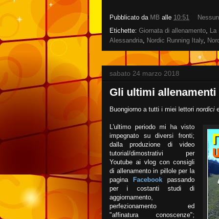
Pubblicato da
MB
alle
10:51
Nessun
Etichette:
Giornata di allenamento
,
La 
Alessandria
,
Nordic Running Italy
,
Nor
sabato 24 marzo 2018
Gli ultimi allenamen
Buongiorno a tutti i miei lettori
nordici
e
L'ultimo periodo mi ha visto
impegnato su diversi fronti;
dalla produzione di video
tutorial/dimostrativi per
Youtube ai vlog con consigli
di allenamento in pillole per la
pagina
Facebook
passando
per i costanti studi di
aggiornamento,
perfezionamento ed
"affinatura conoscenze";