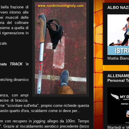
bella frazione di
ALBO NAZ
vero intorno alle
nei muscoli delle
ia del collinare
sieme a quella di
i rigenerazione in
cale.
Mattia Bian
nata TRACK 'n
ALLENAME
stretching dinamico
Personal T
tenza, con ampi
ecise di braccia.
me "scivolare sull'erba", proprio come richiede questa
questo quarto d'ora, scaldarmi come si deve per...
 con recupero in jogging allegro da 100m. Tempo
5''. Grazie al riscaldamento aerobico precedente (terzo
Martedi e V