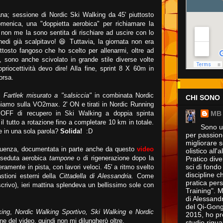
ana; sessione di Nordic Ski Walking da 45' piuttosto
domenica, una "doppietta aerobica" per richiamare la
non me la sono sentita di rischiare ad uscire con lo
edi già scalpitavo! 😆 Tuttavia, la giornata non era
uttosto fangoso che ho scelto per allenarmi, oltre ad
, sono anche scivolato in grande stile diverse volte
priocettività devo dire! Alla fine, sprint 8 X 60m in
orsa.
al
Fartlek misurato a "salsiccia"
in combinata Nordic
CHI SONO
hiamo sulla VO2max. 2' ON e tirati in Nordic Running
MB
OFF di recupero in Ski Walking a doppia spinta
 il tutto a rotazione fino a completare 10 km in totale.
Sono un
 in una sola parola?
Solida!
:D
per passione
migliorare s
equenza, documentata in parte anche da questo
video
olistico all
 seduta aerobica
tampone
o di rigenerazione dopo la
Pratico dive
sci di fondo
ramente in pista, con lavori veloci. 45' a ritmo svelto
discipline 
stioni esterni della
Cittadella di Alessandria.
Come
pratica pers
scrivo), ieri mattina splendeva un bellissimo sole con
Training". M
di Alessand
del Qi-Gong 
king
,
Nordic Walking Sportivo,
Ski Walking
e
Nordic
2015, ho pre
ine del video, quindi non mi dilungherò oltre.
studio rigua