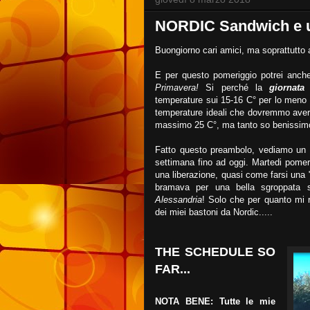
NORDIC Sandwich e u
Buongiorno cari amici, ma soprattutto
E per questo pomeriggio potrei anch
Primavera!
Si perché la
giornata
temperature sui 15-16 C° per lo meno 
temperature ideali che dovremmo aver
massimo 25 C°, ma tanto so benissimo
Fatto questo preambolo, vediamo un pò
settimana fino ad oggi. Martedi pomeri
una liberazione, quasi come farsi una 
bramava per una bella sgroppata su
Alessandria
! Solo che per quanto mi r
dei miei bastoni da Nordic.....
THE SCHEDULE SO
FAR...
NOTA BENE: Tutte le mie