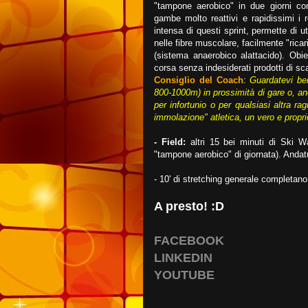
"tampone aerobico" in due giorni con
gambe molto reattivi e rapidissimi i 
intensa di questi sprint, permette di ut
nelle fibre muscolare, facilmente "rica
(sistema anaerobico alattacido). Obiett
corsa senza indesiderati prodotti di sca
Consiglio del Coach
:
Guardatevi ben
800-1000m) in prossimità di gare o, anc
per infortunio o per qualsiasi altra ra
immolazione" atletica, un vero e propr
- Field:
altri 15 bei minuti di Ski 
"tampone aerobico" di giornata). Andatu
- 10' di stretching generale completano
A presto! :D
FACEBOOK
LINKEDIN
YOUTUBE