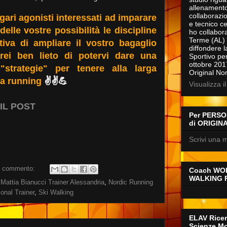
allenamento
collaborazio
agari agonisti interessati ad imparare
e tecnico c
elle vostre possibilità le discipline
ho collabora
Terme (AL) c
tiva di ampliare il vostro bagaglio
diffondere l
sarei ben lieto di potervi dare una
Sportivo per 
ottobre 201
strategie" per tenere alla larga
Original No
 da running
✌✌💪
Visualizza i
IL POST
Per PERSON
di ORIGIN
Scrivi una m
 commento:
Coach WO
WALKING 
,
Mattia Bianucci Trainer Alessandria
,
Nordic Running
onal Trainer
,
Ski Walking
ELAV Ricer
Scienze Mo