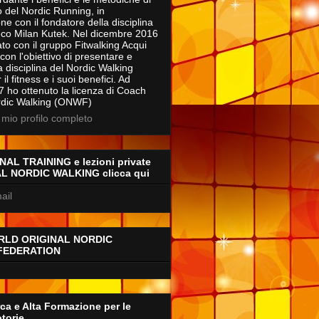
 del Nordic Running, in
ne con il fondatore della disciplina
eco Milan Kutek. Nel dicembre 2016
to con il gruppo Fitwalking Acqui
on l'obiettivo di presentare e
a disciplina del Nordic Walking
il fitness e i suoi benefici. Ad
7 ho ottenuto la licenza di Coach
rdic Walking (ONWF)
l mio profilo completo
AL TRAINING e lezioni private
AL NORDIC WALKING clicca qui
ail
RLD ORIGINAL NORDIC
FEDERATION
ca e Alta Formazione per le
torie