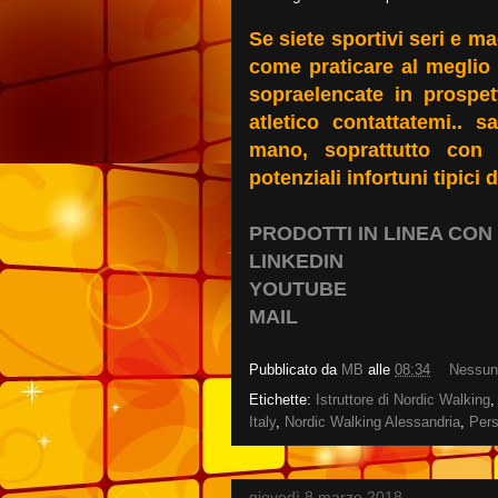
Se siete sportivi seri e m
come praticare al meglio d
sopraelencate in prospet
atletico contattatemi.. 
mano, soprattutto con "
potenziali infortuni tipici
PRODOTTI IN LINEA CON 
LINKEDIN
YOUTUBE
MAIL
Pubblicato da
MB
alle
08:34
Nessun
Etichette:
Istruttore di Nordic Walking
Italy
,
Nordic Walking Alessandria
,
Pers
giovedì 8 marzo 2018