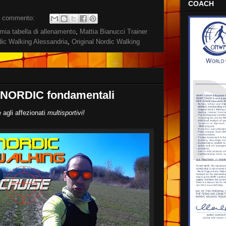
COACH
 commento:
mia tabella di allenamento
,
Mattia Bianucci Trainer
dic Walking Alessandria
,
Original Nordic Walking
ti NORDIC fondamentali
 agli affezionati
multisportivi!