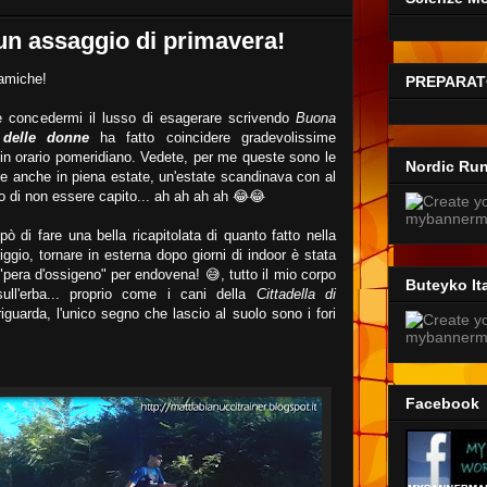
n assaggio di primavera!
 amiche!
PREPARAT
e concedermi il lusso di esagerare scrivendo
Buona
 delle donne
ha fatto coincidere gradevolissime
in orario pomeridiano. Vedete, per me queste sono le
Nordic Ru
e anche in piena estate, un'estate scandinava con al
 di non essere capito... ah ah ah ah 😂😂
 di fare una bella ricapitolata di quanto fatto nella
ggio, tornare in esterna dopo giorni di indoor è stata
"pera d'ossigeno" per endovena! 😅, tutto il mio corpo
Buteyko Ita
ll'erba... proprio come i cani della
Cittadella di
iguarda, l'unico segno che lascio al suolo sono i fori
Facebook