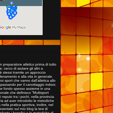
 preparatore atletico prima di tutto
; cerco di aiutare gli altri a
è stessi tramite un approccio
'allenamento e alla vita in generale.
rsi sport che vanno dall'atletica allo
 passando per il canottaggio indoor,
che fondo spesso assieme in una
onale che definisco "Multisport
i reputo tra i pochi, nella provincia
ria ad aver introdotto le metodiche
nella pratica sportiva; inoltre, nel
sentato sul mio blog la tesi di
rdante i benefici e le metodiche di