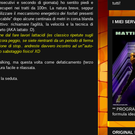
secutivi e secondo di giornata) ho sentito piedi e
tutti!
recuperi nei tratti da 100m. La natura breve, seppur
ilizzare il
meccanismo energetico dei fosfati
presenti
ricabile" dopo alcune centinaia di metri in corsa blanda
I MIEI SERV
ivo: richiamare l'agilità, la velocità e la tecnica di
rto (AKA lattato :D).
e dal fare lavori lattacidi (es classico ripetute sugli
ora peggio, se siete rientranti da un periodo di ferma
gione di stop.. andreste davvero incontro ad un'"auto-
io sabotaggio fisico! XD
Walking, ma questa volta come defaticamento (terzo
ra facile e rilassata.
 la seduta.
** PROGRAM
formula ide
ORIGINAL