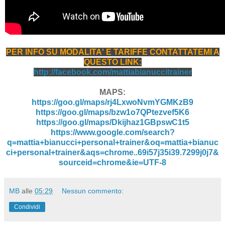
PER INFO SU MODALITA' E TARIFFE CONTATTATEMI A
QUESTO LINK:
http://facebook.com/mattiabianuccitrainer
MAPS:
https://goo.gl/maps/rj4LxwoNvmYGMKzB9
https://goo.gl/maps/bzw1o7QPtezvef5K6
https://goo.gl/maps/Dkijhaz1GBpswC1t5
https://www.google.com/search?
q=mattia+bianucci+personal+trainer&oq=mattia+bianuc
ci+personal+trainer&aqs=chrome..69i57j35i39.7299j0j7&
sourceid=chrome&ie=UTF-8
MB
alle
05:29
Nessun commento:
Condividi