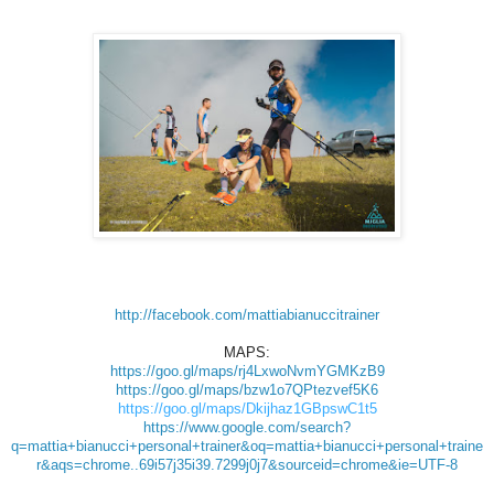
http://facebook.com/mattiabianuccitrainer
MAPS:
https://goo.gl/maps/rj4LxwoNvmYGMKzB9
https://goo.gl/maps/bzw1o7QPtezvef5K6
https://goo.gl/maps/Dkijhaz1GBpswC1t5
https://www.google.com/search?
q=mattia+bianucci+personal+trainer&oq=mattia+bianucci+personal+traine
r&aqs=chrome..69i57j35i39.7299j0j7&sourceid=chrome&ie=UTF-8