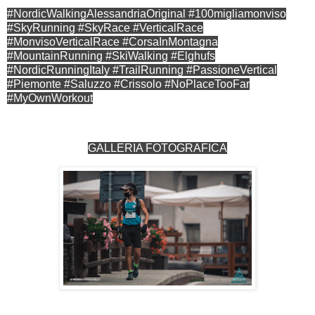
#NordicWalkingAlessandriaOriginal #100migliamonviso
#SkyRunning #SkyRace #VerticalRace
#MonvisoVerticalRace #CorsaInMontagna
#MountainRunning #SkiWalking #Elghufs
#NordicRunningItaly #TrailRunning #PassioneVertical
#Piemonte #Saluzzo #Crissolo #NoPlaceTooFar
#MyOwnWorkout
GALLERIA FOTOGRAFICA