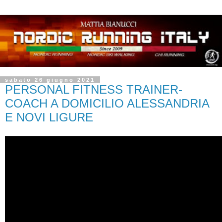
sabato 26 giugno 2021
PERSONAL FITNESS TRAINER-
COACH A DOMICILIO ALESSANDRIA
E NOVI LIGURE