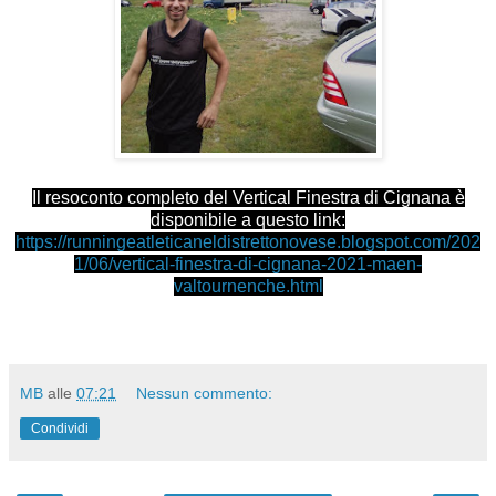
Il resoconto completo del Vertical Finestra di Cignana è
disponibile a questo link:
https://runningeatleticaneldistrettonovese.blogspot.com/202
1/06/vertical-finestra-di-cignana-2021-maen-
valtournenche.html
MB
alle
07:21
Nessun commento:
Condividi