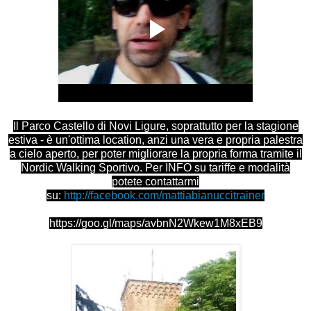
Il Parco Castello di Novi Ligure, soprattutto per la stagione
estiva - è un'ottima location, anzi una vera e propria palestra
a cielo aperto, per poter migliorare la propria forma tramite il
Nordic Walking Sportivo. Per INFO su tariffe e modalità
potete contattarmi
su:
http://facebook.com/mattiabianuccitrainer
https://goo.gl/maps/avbnN2Wkew1M8xEB9