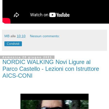
MB
alle
10:10
Nessun commento:
Condividi
domenica 20 giugno 2021
NORDIC WALKING Novi Ligure al
Parco Castello - Lezioni con Istruttore
AICS-CONI