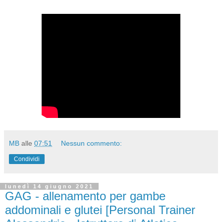
MB
alle
07:51
Nessun commento:
Condividi
lunedì 14 giugno 2021
GAG - allenamento per gambe
addominali e glutei [Personal Trainer