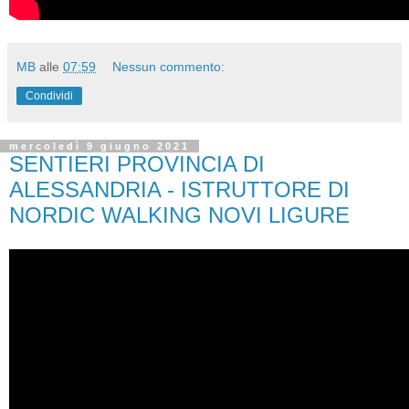
MB
alle
07:59
Nessun commento:
Condividi
mercoledì 9 giugno 2021
SENTIERI PROVINCIA DI
ALESSANDRIA - ISTRUTTORE DI
NORDIC WALKING NOVI LIGURE