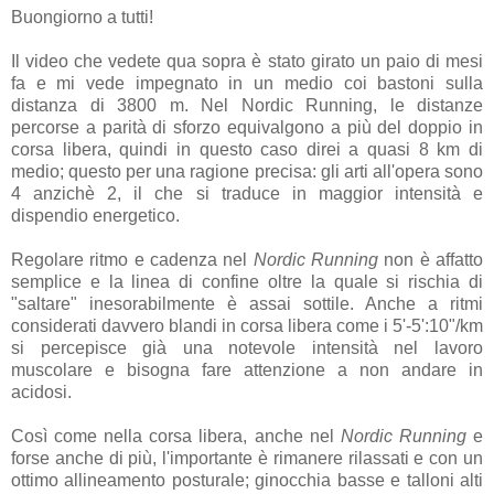
Buongiorno a tutti!
Il video che vedete qua sopra è stato girato un paio di mesi
fa e mi vede impegnato in un medio coi bastoni sulla
distanza di 3800 m. Nel Nordic Running, le distanze
percorse a parità di sforzo equivalgono a più del doppio in
corsa libera, quindi in questo caso direi a quasi 8 km di
medio; questo per una ragione precisa: gli arti all'opera sono
4 anzichè 2, il che si traduce in maggior intensità e
dispendio energetico.
Regolare ritmo e cadenza nel
Nordic Running
non è affatto
semplice e la linea di confine oltre la quale si rischia di
"saltare" inesorabilmente è assai sottile. Anche a ritmi
considerati davvero blandi in corsa libera come i 5'-5':10"/km
si percepisce già una notevole intensità nel lavoro
muscolare e bisogna fare attenzione a non andare in
acidosi.
Così come nella corsa libera, anche nel
Nordic Running
e
forse anche di più, l'importante è rimanere rilassati e con un
ottimo allineamento posturale; ginocchia basse e talloni alti