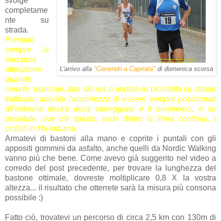
svolge
completame
nte su
strada
.
Prestate
sempre la
massima
attenzione
L'arrivo alla
"Correndo a Capriata"
di domenica scorsa
quando
correte, marciate, fate ski-roll o andate in bicicletta su strade
trafficate; abbiate l'accortezza di essere sempre posizionati
all'estrema destra della carreggiate e li rimaneteci, e se
possibile, ove c'è spazio, state dietro la linea continua, i
ciclisti in fila indiana.
Armatevi di bastoni alla mano e coprite i puntali con gli
appositi gommini da asfalto, anche quelli da Nordic Walking
vanno più che bene. Come avevo già suggerito nel video a
corredo del post precedente, per trovare la lunghezza del
bastone ottimale, dovreste moltiplicare 0,8 X la vostra
altezza... il risultato che otterrete sarà la misura più consona
possibile :)
Fatto ciò, trovatevi un percorso di circa 2,5 km con 130m di