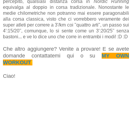
percepito, qualsiasi distanza corsa in
Nordic Running
equivalga al doppio in corsa tradizionale. Nonostante le
medie chilometriche non potranno mai essere paragonabili
alla corsa classica, visto che ci vorrebbero veramente dei
super atleti per correre a 3'/km coi "quattro arti", un passo sui
4':15/20'', comunque, lo si sente come un 3':20/25'' senza
bastoni... e ve lo dice uno che corre in entrambi i modi! :D :D
Che altro aggiungere? Venite a provare! E se avete
domande contattatemi qui o su
MY OWN
WORKOUT
!
Ciao!