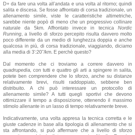
D+ da fare una volta all'andata e una volta al ritorno; quindi
salita e discesa. Se fosse affrontato di corsa tradizionale, un
allenamento simile, viste le caratteristiche altimetriche,
sarebbe niente popò di meno che un progressivo collinare
naturale da 5km. Affrontato invece in tecnica
Nordic
Running
, a livello di sforzo percepito risulta davvero molto
poco differente da un medio di lunghezza doppia e anche
qualcosa in più, di corsa tradizionale, viaggiando, diciamo
alla media di 3':20''/km. E perchè questo?
Dal momento che ci troviamo a correre davvero in
quadrupedia,
con tutti e quattro gli arti a spingere in salita,
potete ben comprendere che lo sforzo, anche su distanze
relativamente brevi, risulti raddoppiato, sebbene ben
distribuito. A chi può interessare un protocollo di
allenamento simile? A tutti quegli sportivi che devono
ottimizzare il tempo a disposizione, ottenendo il massimo
stimolo allenante in un lasso di tempo relativamente breve.
Indicativamente, una volta appresa la tecnica corretta e le
giuste cadenze in base alla tipologia di allenamento che si
sta affrontando, si può affermare che a livello di sforzo