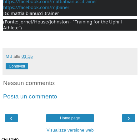
https://facebook.com/mattiabianuccitrainer
https://facebook.com/mjbaner
IG: mattia.bianucci.trainer
(Fonte: Jornet/House/Johnston - "Training for the Uphill 
Athlete")
MB
alle
01:15
Condividi
Nessun commento:
Posta un commento
‹
›
Home page
Visualizza versione web
CHI SONO