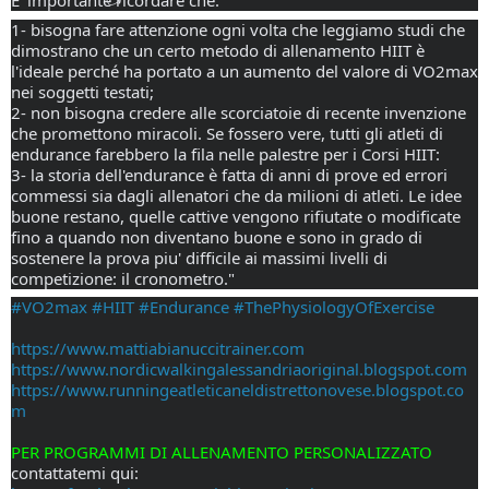
E' importante ricordare che:
1- bisogna fare attenzione ogni volta che leggiamo studi che 
dimostrano che un certo metodo di allenamento HIIT è 
l'ideale perché ha portato a un aumento del valore di VO2max 
nei soggetti testati;
2- non bisogna credere alle scorciatoie di recente invenzione 
che promettono miracoli. Se fossero vere, tutti gli atleti di 
endurance farebbero la fila nelle palestre per i Corsi HIIT:
3- la storia dell'endurance è fatta di anni di prove ed errori 
commessi sia dagli allenatori che da milioni di atleti. Le idee 
buone restano, quelle cattive vengono rifiutate o modificate 
fino a quando non diventano buone e sono in grado di 
sostenere la prova piu' difficile ai massimi livelli di 
competizione: il cronometro."
#VO2max
#HIIT
#Endurance
#ThePhysiologyOfExercise
https://www.mattiabianuccitrainer.com
https://www.nordicwalkingalessandriaoriginal.blogspot.com
https://www.runningeatleticaneldistrettonovese.blogspot.co
m
PER PROGRAMMI DI ALLENAMENTO PERSONALIZZATO
contattatemi qui: