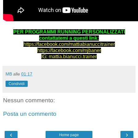
PER PROGRAMMI RUNNING PERSONALIZZATI
contattatemi a questi link:
https://facebook.com/mattiabianuccitrainer
https://facebook.com/mjbaner
IG: mattia.bianucci.trainer
MB
alle
01:17
Condividi
Nessun commento:
Posta un commento
‹
›
Home page