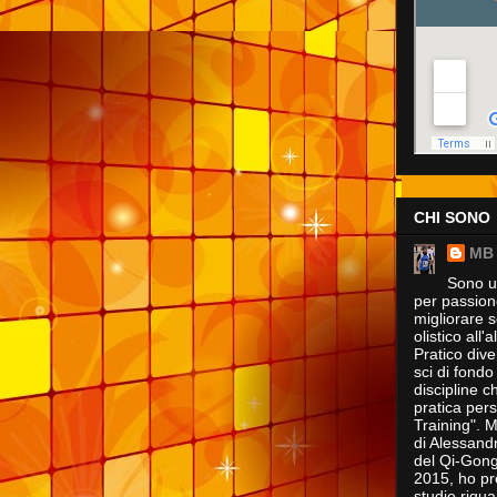
CHI SONO
MB
Sono un
per passione
migliorare s
olistico all
Pratico dive
sci di fondo
discipline 
pratica pers
Training". M
di Alessand
del Qi-Gong 
2015, ho pre
studio rigua