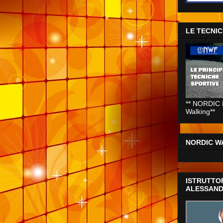
LE TECNI
** NORDIC 
Walking**
NORDIC WA
ISTRUTTO
ALESSAND