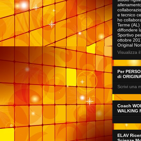
allenamento
collaborazio
e tecnico c
ho collabora
Terme (AL) c
diffondere l
Sportivo per 
ottobre 201
Original No
Visualizza i
Per PERSON
di ORIGIN
Scrivi una m
Coach WO
WALKING 
ELAV Ricer
Scienze Mo