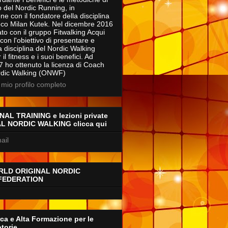
 del Nordic Running, in
ne con il fondatore della disciplina
eco Milan Kutek. Nel dicembre 2016
to con il gruppo Fitwalking Acqui
on l'obiettivo di presentare e
a disciplina del Nordic Walking
il fitness e i suoi benefici. Ad
7 ho ottenuto la licenza di Coach
rdic Walking (ONWF)
l mio profilo completo
AL TRAINING e lezioni private
AL NORDIC WALKING clicca qui
ail
RLD ORIGINAL NORDIC
FEDERATION
ca e Alta Formazione per le
torie