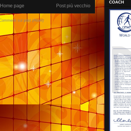
COACH
Home page
Post più vecchio
Commenti sul post (Atom)