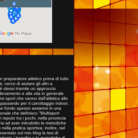
 preparatore atletico prima di tutto
; cerco di aiutare gli altri a
è stessi tramite un approccio
'allenamento e alla vita in generale.
rsi sport che vanno dall'atletica allo
 passando per il canottaggio indoor,
che fondo spesso assieme in una
onale che definisco "Multisport
i reputo tra i pochi, nella provincia
ria ad aver introdotto le metodiche
nella pratica sportiva; inoltre, nel
sentato sul mio blog la tesi di
rdante i benefici e le metodiche di