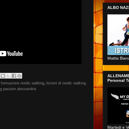
ALBO NAZ
Mattia Bian
ALLENAME
Personal T
,
formazione nordic walking
,
lezioni di nordic walking
ng passion alessandria
Martedi e V