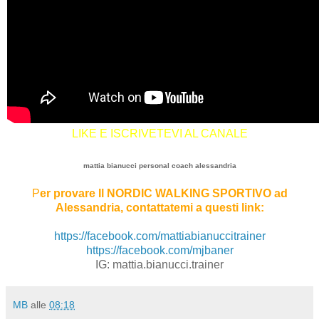
LIKE E ISCRIVETEVI AL CANALE
mattia bianucci personal coach alessandria
P
er provare Il NORDIC WALKING SPORTIVO ad
Alessandria, contattatemi a questi link:
https://facebook.com/mattiabianuccitrainer
https://facebook.com/mjbaner
IG: mattia.bianucci.trainer
MB
alle
08:18