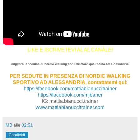
LIKE E ISCRIVETEVI AL AL CANALE!
migliora la tecnica di nordic walking con istruttore qualificato ad alessandria
PER SEDUTE IN PRESENZA DI NORDIC WALKING
SPORTIVO AD ALESSANDRIA, contattatemi qui:
https://facebook.com/mattiabianuccitrainer
https://facebook.com/mjbaner
IG: mattia.bianucci.trainer
www.mattiabianuccitrainer.com
MB
alle
02:51
Condividi