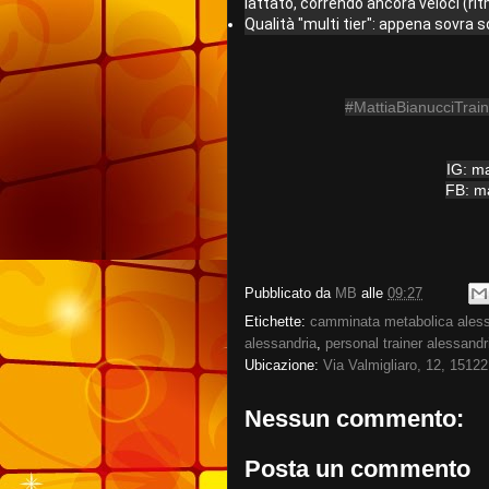
#MattiaBianucciTrain
IG: ma
FB: ma
Pubblicato da
MB
alle
09:27
Etichette:
camminata metabolica alessa
alessandria
,
personal trainer alessandr
Ubicazione:
Via Valmigliaro, 12, 15122
Nessun commento:
Posta un commento