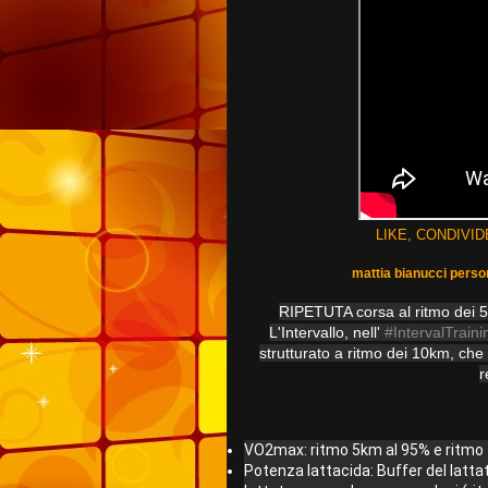
LIKE, CONDIVID
mattia bianucci perso
RIPETUTA corsa al ritmo dei 
L'Intervallo, nell' 
#IntervalTraini
strutturato a ritmo dei 10km, che
r
Potenza lattacida: Buffer del latta