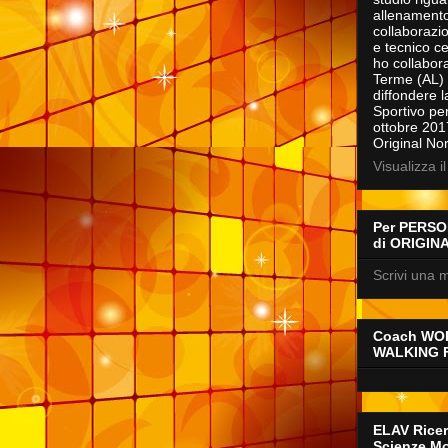
allenamento
collaborazio
e tecnico c
ho collabora
Terme (AL) c
diffondere l
Sportivo per 
ottobre 201
Original No
Visualizza i
Per PERSON
di ORIGIN
Scrivi una m
Coach WO
WALKING 
ELAV Ricer
Scienze Mo