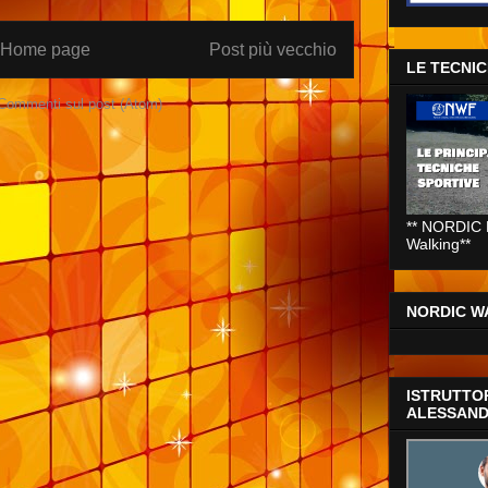
Home page
Post più vecchio
LE TECNI
Commenti sul post (Atom)
** NORDIC 
Walking**
NORDIC WA
ISTRUTTO
ALESSAND