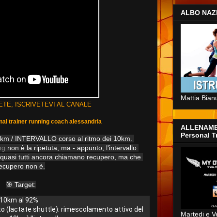
ALBO NAZ
Mattia Bian
ETE, ISCRIVETEVI AL CANALE
nal trainer running coach alessandria
ALLENAME
Personal T
5km / INTERVALLO corso al ritmo dei 10km. 
ng
 non è la ripetuta, ma - appunto, l'intervallo 
 quasi tutti ancora chiamano recupero, ma che 
ecupero non è.

to (lactate shuttle): rimescolamento attivo del 
Martedi e V