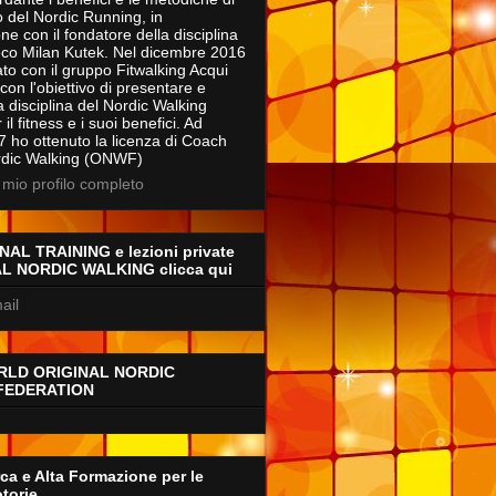
 del Nordic Running, in
ne con il fondatore della disciplina
eco Milan Kutek. Nel dicembre 2016
to con il gruppo Fitwalking Acqui
on l'obiettivo di presentare e
a disciplina del Nordic Walking
il fitness e i suoi benefici. Ad
7 ho ottenuto la licenza di Coach
rdic Walking (ONWF)
l mio profilo completo
AL TRAINING e lezioni private
AL NORDIC WALKING clicca qui
ail
RLD ORIGINAL NORDIC
FEDERATION
ca e Alta Formazione per le
torie