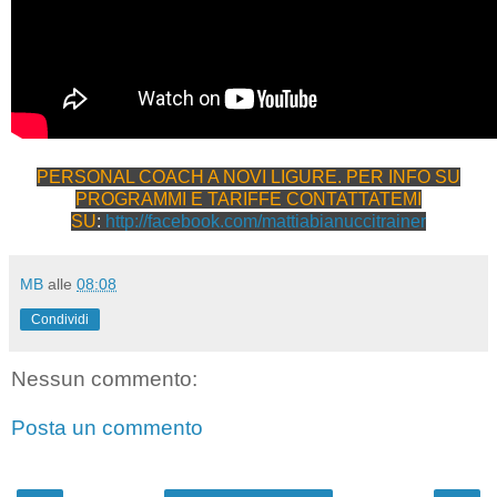
PERSONAL COACH A NOVI LIGURE. PER INFO SU
PROGRAMMI E TARIFFE CONTATTATEMI
SU
:
http://facebook.com/mattiabianuccitrainer
MB
alle
08:08
Condividi
Nessun commento:
Posta un commento