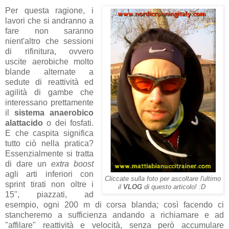
Per questa ragione, i
lavori che si andranno a
fare non saranno
nient'altro che sessioni
di rifinitura, ovvero
uscite aerobiche molto
blande alternate a
sedute di reattività ed
agilità di gambe che
interessano prettamente
il
sistema anaerobico
alattacido
o dei fosfati.
E che caspita significa
tutto ciò nella pratica?
Essenzialmente si tratta
di dare un
extra boost
agli arti inferiori con
Cliccate sulla foto per ascoltare l'ultimo
sprint tirati non oltre i
il
VLOG
di questo articolo! :D
15'', piazzati, ad
esempio, ogni 200 m di corsa blanda; così facendo ci
stancheremo a sufficienza andando a richiamare e ad
"affilare" reattività e velocità, senza però accumulare