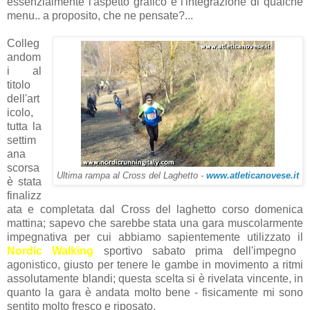
essenzialmente l'aspetto grafico e l'integrazione di qualche
menu.. a proposito, che ne pensate?...
Colleg
andom
i al
titolo
dell'art
icolo,
tutta la
settim
ana
scorsa
Ultima rampa al Cross del Laghetto -
www.atleticanovese.it
è stata
finalizz
ata e completata dal Cross del laghetto corso domenica
mattina; sapevo che sarebbe stata una gara muscolarmente
impegnativa per cui abbiamo sapientemente utilizzato il
Nordic Walking
sportivo sabato prima dell'impegno
agonistico, giusto per tenere le gambe in movimento a ritmi
assolutamente blandi; questa scelta si è rivelata vincente, in
quanto la gara è andata molto bene - fisicamente mi sono
sentito molto fresco e riposato.