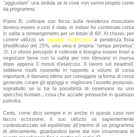
"aggiustare" una seduta se le cose non vanno proprio come
da programma.
Piano B: collinare con focus sulla resistenza muscolare
doveva essere e così è stato. In indoor ho combinato corsa
in salita a remoergometro per un totale di 60'. Al chiuso, per
correre utilizzo un
tappeto magnetico
a pendenza fissa
(modificata) del 25%, una vera e propria "rampa perpetua"
:D. Lo sforzo percepito è notevole e bisogna essere bravi a
negoziare bene con la salita per non ritrovarsi in riserva
dopo appena 3 minuti d'esercizio. Il lavoro sul
treadmill,
sebbene risulti noiosetto in rapporto a volumi di corsa
importanti, è davvero ottimo per correggere la forma di corsa
generale, curare gli appoggi e migliorare l'assetto posturale,
soprattutto se si ha la possibilità di osservarsi su uno
specchio frontale... cosa che accade pressoché in qualsiasi
palestra.
Certo, come dico sempre e in anche in questo caso non
faccio eccezione, il suo utilizzo va sapientemente
contestualizzato ed equilibrato all'interno di un programma
di allenamento, guardandosi bene dal non innamorarsi di