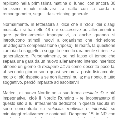
replicato nella primissima mattina di lunedi con ancora 30
lentissimi minuti suddivisi tra salto con la corda e
remoergometro, seguiti da stretching generale.
Normalmente, in letteratura si dice che il "clou" dei disagi
muscolari si ha nelle 48 ore successive ad allenamenti o
gare particolarmente impegnativi, o anche quando si
introducono stimoli nuovi all'organismo che richiedono
un'adeguata compensazione (riposo). In realtà, la questione
cambia da soggetto a soggetto e molto raramente si riesce a
generalizzare. Personalmente, se nel lasso di tempo che
separa una gara da un nuovo allenamento intenso inserisco
almeno un giorno di
recupero attivo
come descritto poco fa,
al secondo giorno sono quasi sempre a posto fisicamente,
molto di più rispetto a se non facessi nulla; ma ripeto, è tutto
soggettivo, perciò imparate ad ascoltarvi!
Martedi, di nuovo Nordic nella suo forma
bestiale :D
e più
impegnativa
,
cioè il Nordic Running - re incontrastato di
questo sito a lui interamente dedicato! In questa seduta mi
sono concentrato su
velocità, reattività e intensità
su
minutaggi relativamente contenuti. Dapprima 15' in NR con