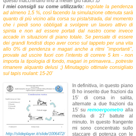
questo macchinario fino a metter giù radici :D
I miei consigli su come utilizzarlo:
r
egolate la pendenza
ad almeno 1,5 %, così facendo la simulazione ottenuta sarà
quanto di più vicino alla corsa su pista/strada, dal momento
che i piedi sono obbligati a svolgere un lavoro attivo di
spinta e non ad essere portati dal nastro come invece
accade in situazioni di piano totale. Se pensate di essere
dei grandi fondisti dopo aver corso sul tappeto per una vita
allo 0% di pendenza e magari anche a ritmi "importanti",
provate ad uscire fuori con l'intento di correre 5 km - non
importa la tipologia di fondo, magari in primavera... potreste
rimanere alquanto delusi ;) Minutaggio ottimale consigliato
sul tapis roulant: 15-20'
In definitiva, in questo piano
B ho inserito due frazioni da
15' di corsa in salita,
alternate a due frazioni da
15' su
remoergometro
alla
media di 27 battute al
minuto. In questo frangente
mi sono concentrato sullo
staccare di potenza con le
http://slideplayer.it/slide/1006472/