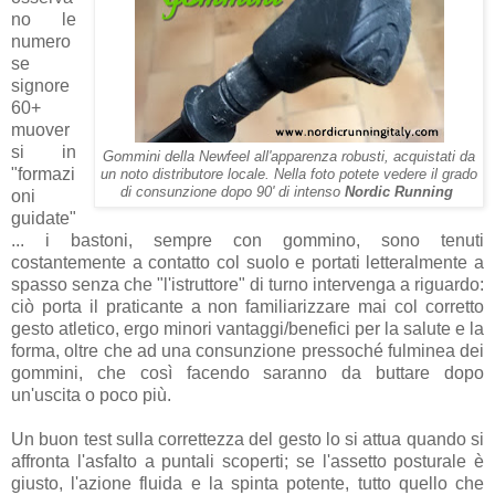
no le
numero
se
signore
60+
muover
si in
Gommini della Newfeel all'apparenza robusti, acquistati da
"formazi
un noto distributore locale. Nella foto potete vedere il grado
di consunzione dopo 90' di intenso
Nordic Running
oni
guidate"
... i bastoni, sempre con gommino, sono tenuti
costantemente a contatto col suolo e portati letteralmente a
spasso senza che "l'istruttore" di turno intervenga a riguardo:
ciò porta il praticante a non familiarizzare mai col corretto
gesto atletico, ergo minori vantaggi/benefici per la salute e la
forma, oltre che ad una consunzione pressoché fulminea dei
gommini, che così facendo saranno da buttare dopo
un'uscita o poco più.
Un buon test sulla correttezza del gesto lo si attua quando si
affronta l'asfalto a puntali scoperti; se l'assetto posturale è
giusto, l'azione fluida e la spinta potente, tutto quello che