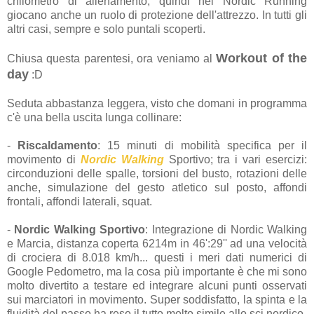
chilometro di allenamento; quindi nel Nordic Running
giocano anche un ruolo di protezione dell'attrezzo. In tutti gli
altri casi, sempre e solo puntali scoperti.
Workout of the
Chiusa questa parentesi, ora veniamo al
day
:D
Seduta abbastanza leggera, visto che domani in programma
c'è una bella uscita lunga collinare:
-
Riscaldamento
: 15 minuti di mobilità specifica per il
movimento di
Nordic Walking
Sportivo; tra i vari esercizi:
circonduzioni delle spalle, torsioni del busto, rotazioni delle
anche, simulazione del gesto atletico sul posto, affondi
frontali, affondi laterali, squat.
-
Nordic Walking Sportivo
: Integrazione di Nordic Walking
e Marcia, distanza coperta 6214m in 46':29'' ad una velocità
di crociera di 8.018 km/h... questi i meri dati numerici di
Google Pedometro, ma la cosa più importante è che mi sono
molto divertito a testare ed integrare alcuni punti osservati
sui marciatori in movimento. Super soddisfatto, la spinta e la
fluidità del passo ha reso il tutto molto simile allo sci nordico.