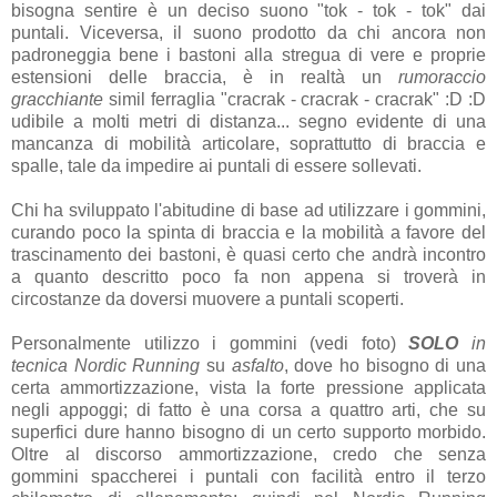
bisogna sentire è un deciso suono "tok - tok - tok" dai
puntali. Viceversa, il suono prodotto da chi ancora non
padroneggia bene i bastoni alla stregua di vere e proprie
estensioni delle braccia, è in realtà un
rumoraccio
gracchiante
simil ferraglia "cracrak - cracrak - cracrak" :D :D
udibile a molti metri di distanza... segno evidente di una
mancanza di mobilità articolare, soprattutto di braccia e
spalle, tale da impedire ai puntali di essere sollevati.
Chi ha sviluppato l'abitudine di base ad utilizzare i gommini,
curando poco la spinta di braccia e la mobilità a favore del
trascinamento dei bastoni, è quasi certo che andrà incontro
a quanto descritto poco fa non appena si troverà in
circostanze da doversi muovere a puntali scoperti.
Personalmente utilizzo i gommini (vedi foto)
SOLO
in
tecnica Nordic Running
su
asfalto
, dove ho bisogno di una
certa ammortizzazione, vista la forte pressione applicata
negli appoggi; di fatto è una corsa a quattro arti, che su
superfici dure hanno bisogno di un certo supporto morbido.
Oltre al discorso ammortizzazione, credo che senza
gommini spaccherei i puntali con facilità entro il terzo