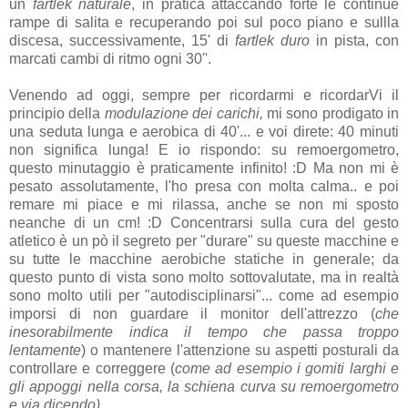
un
fartlek naturale
, in pratica attaccando forte le continue
rampe di salita e recuperando poi sul poco piano e sullla
discesa, successivamente, 15' di
fartlek duro
in pista, con
marcati cambi di ritmo ogni 30''.
Venendo ad oggi, sempre per ricordarmi e ricordarVi il
principio della
modulazione dei carichi,
mi sono prodigato in
una seduta lunga e aerobica di 40'... e voi direte: 40 minuti
non significa lunga! E io rispondo: su remoergometro,
questo minutaggio è praticamente infinito! :D Ma non mi è
pesato assolutamente, l'ho presa con molta calma.. e poi
remare mi piace e mi rilassa, anche se non mi sposto
neanche di un cm! :D Concentrarsi sulla cura del gesto
atletico è un pò il segreto per "durare" su queste macchine e
su tutte le macchine aerobiche statiche in generale; da
questo punto di vista sono molto sottovalutate, ma in realtà
sono molto utili per "autodisciplinarsi"... come ad esempio
imporsi di non guardare il monitor dell'attrezzo (
che
inesorabilmente indica il tempo che passa troppo
lentamente
) o mantenere l'attenzione su aspetti posturali da
controllare e correggere (
come ad esempio i gomiti larghi e
gli appoggi nella corsa, la schiena curva su remoergometro
e via dicendo)