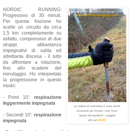
NORDIC RUNNING:
Progressivo di 30 minuti.
Per questa frazione ho
scelto un circuito da circa
1,5 km completamente su
asfalto, comprensivo di due
strappi abbastanza
impegnativi di salita ed
altrettanta discesa - il tutto
da affrontare a rotazione,
fino allo scadere del
minutaggio. Ho interpretato
la progressione in questo
modo:
- Primi 10':
respirazione
leggermente impegnata
La seduta di stamattina è stata anche
occasione per testare i miei nuovi
- Secondi 10':
respirazione
"guanti idrorepellenti", maggiori
impegnata
info nel
VIDEO