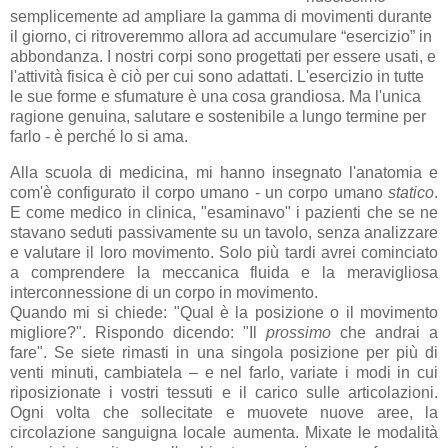
semplicemente ad ampliare la gamma di movimenti durante
il giorno, ci ritroveremmo allora ad accumulare “esercizio” in
abbondanza. I nostri corpi sono progettati per essere usati, e
l'attività fisica è ciò per cui sono adattati. L'esercizio in tutte
le sue forme e sfumature è una cosa grandiosa. Ma l'unica
ragione genuina, salutare e sostenibile a lungo termine per
farlo - è perché lo si ama.
Alla scuola di medicina, mi hanno insegnato l'anatomia e
com'è configurato il corpo umano - un corpo umano
statico
.
E come medico in clinica, "esaminavo" i pazienti che se ne
stavano seduti passivamente su un tavolo, senza analizzare
e valutare il loro movimento. Solo più tardi avrei cominciato
a comprendere la meccanica fluida e la meravigliosa
interconnessione di un corpo in movimento.
Quando mi si chiede: "Qual è la posizione o il movimento
migliore?". Rispondo dicendo: "Il
prossimo
che andrai a
fare". Se siete rimasti in una singola posizione per più di
venti minuti, cambiatela – e nel farlo, variate i modi in cui
riposizionate i vostri tessuti e il carico sulle articolazioni.
Ogni volta che sollecitate e muovete nuove aree, la
circolazione sanguigna locale aumenta. Mixate le modalità