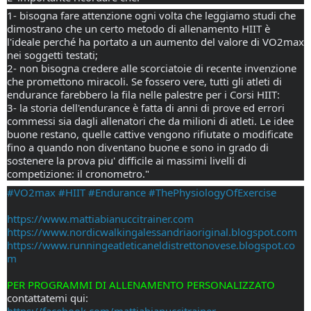
1- bisogna fare attenzione ogni volta che leggiamo studi che 
dimostrano che un certo metodo di allenamento HIIT è 
l'ideale perché ha portato a un aumento del valore di VO2max 
nei soggetti testati;
2- non bisogna credere alle scorciatoie di recente invenzione 
che promettono miracoli. Se fossero vere, tutti gli atleti di 
endurance farebbero la fila nelle palestre per i Corsi HIIT:
3- la storia dell'endurance è fatta di anni di prove ed errori 
commessi sia dagli allenatori che da milioni di atleti. Le idee 
buone restano, quelle cattive vengono rifiutate o modificate 
fino a quando non diventano buone e sono in grado di 
sostenere la prova piu' difficile ai massimi livelli di 
competizione: il cronometro."
#VO2max
#HIIT
#Endurance
#ThePhysiologyOfExercise
https://www.mattiabianuccitrainer.com
https://www.nordicwalkingalessandriaoriginal.blogspot.com
https://www.runningeatleticaneldistrettonovese.blogspot.co
m
PER PROGRAMMI DI ALLENAMENTO PERSONALIZZATO
contattatemi qui:
https://facebook.com/mattiabianuccitrainer