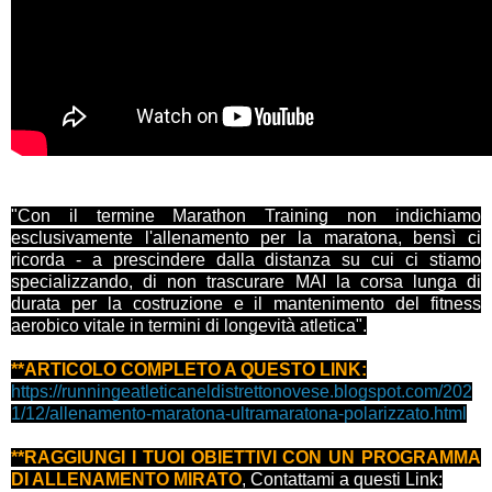
"Con il termine Marathon Training non indichiamo
esclusivamente l'allenamento per la maratona, bensì ci
ricorda - a prescindere dalla distanza su cui ci stiamo
specializzando, di non trascurare MAI la corsa lunga di
durata per la costruzione e il mantenimento del fitness
aerobico vitale in termini di longevità atletica".
**ARTICOLO COMPLETO A QUESTO LINK:
https://runningeatleticaneldistrettonovese.blogspot.com/202
1/12/allenamento-maratona-ultramaratona-polarizzato.html
**RAGGIUNGI I TUOI OBIETTIVI CON UN PROGRAMMA
DI ALLENAMENTO MIRATO
, Contattami a questi Link: