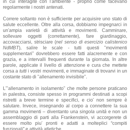
in cui interagite con l'ambiente - proprio come facevano
regolarmente i nostri antenati.
Correre soltanto non è sufficiente per acquisire uno stato di
salute eccellente. Oltre alla corsa, dobbiamo impegnarci in
un'ampia
varietà
di attività e movimenti. Camminare,
sollevare oggetti (correttamente), fare giardinaggio,
accovacciarsi, strisciare (
nel senso di esercizio calistenico
NdMBT
), salire le scale - tutti questi "movimenti
supplementari" dovrebbero essere fatti alacremente e con
grazia, e a intervalli frequenti durante la giornata. In altre
parole, applicate il livello di attenzione e cura che mettete
corsa a
tutti
i vostri movimenti, e immaginate di trovarvi in un
costante stato di "allenamento invisibile".
L'"allenamento in isolamento" che molte persone praticano
in palestra, consiste spesso in programmi destinati a scopi
ristretti a breve termine e specifici, e cio' non sempre è
salutare. Invece, insegnando al corpo a connettere la sua
gamma movimenti – diventanto una
singola unità
e non un
assemblaggio di parti alla Frankenstein, vi accorgerete di
essere molto piu' pronti e adatti a molteplici “compiti
funzionali” e attività atletiche.