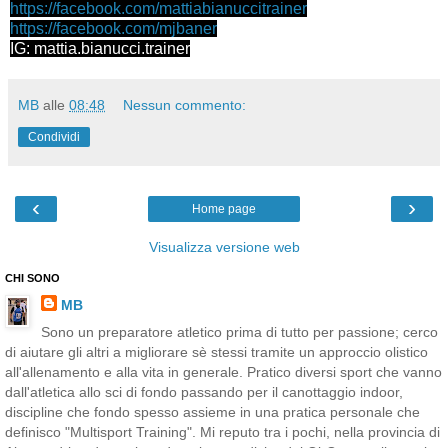
https://facebook.com/mattiabianuccitrainer
https://facebook.com/mjbaner
IG: mattia.bianucci.trainer
MB
alle
08:48
Nessun commento:
Condividi
‹
›
Home page
Visualizza versione web
CHI SONO
MB
Sono un preparatore atletico prima di tutto per passione; cerco
di aiutare gli altri a migliorare sè stessi tramite un approccio olistico
all'allenamento e alla vita in generale. Pratico diversi sport che vanno
dall'atletica allo sci di fondo passando per il canottaggio indoor,
discipline che fondo spesso assieme in una pratica personale che
definisco "Multisport Training". Mi reputo tra i pochi, nella provincia di