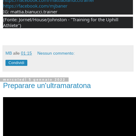
https://facebook.com/mjbaner
IG: mattia.bianucci.trainer
(Fonte: Jornet/House/Johnston - "Training for the Uphill 
Athlete")
MB
alle
01:15
Nessun commento:
Condividi
mercoledì 5 gennaio 2022
Preparare un'ultramaratona