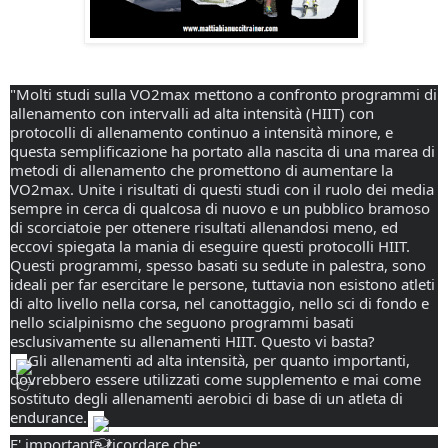
"Molti studi sulla VO2max mettono a confronto programmi di 
allenamento con intervalli ad alta intensità (HIIT) con 
protocolli di allenamento continuo a intensità minore, e 
questa semplificazione ha portato alla nascita di una marea di 
metodi di allenamento che promettono di aumentare la 
VO2max. Unite i risultati di questi studi con il ruolo dei media 
sempre in cerca di qualcosa di nuovo e un pubblico bramoso 
di scorciatoie per ottenere risultati allenandosi meno, ed 
eccovi spiegata la mania di eseguire questi protocolli HIIT. 
Questi programmi, spesso basati su sedute in palestra, sono 
ideali per far esercitare le persone, tuttavia non esistono atleti 
di alto livello nella corsa, nel canottaggio, nello sci di fondo e 
nello scialpinismo che seguono programmi basati 
esclusivamente su allenamenti HIIT. Questo vi basta?
Gli allenamenti ad alta intensità, per quanto importanti, 
dovrebbero essere utilizzati come supplemento e mai come 
sostituto degli allenamenti aerobici di base di un atleta di 
endurance.
E' importante ricordare che: