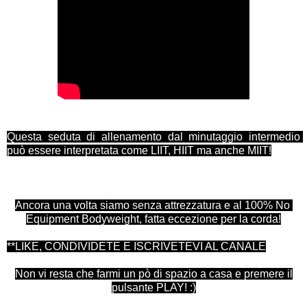
Questa seduta di allenamento dal minutaggio intermedio 
può essere interpretata come LIIT, HIIT ma anche MIIT!
Che cosa significa MIIT? Medium Intensity Intreval Training, 
ovvero allenamento intervallato ad intensità intermedia.
Ancora una volta siamo senza attrezzatura e al 100% No 
Equipment Bodyweight, fatta eccezione per la corda!
**LIKE, CONDIVIDETE E ISCRIVETEVI AL CANALE
Non vi resta che farmi un pò di spazio a casa e premere il
pulsante PLAY! :)
**CHI DESIDERA SUPPORTARE I CONTENUTI DEL