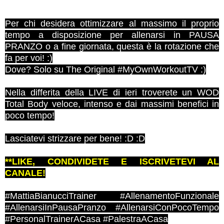
Per chi desidera ottimizzare al massimo il proprio
tempo a disposizione per allenarsi in PAUSA
PRANZO o a fine giornata, questa è la rotazione che
fa per voi! :)
Dove? Solo su The Original #MyOwnWorkoutTV :)
Nella differita della LIVE di ieri troverete un WOD
Total Body veloce, intenso e dai massimi benefici in
poco tempo!
Lasciatevi strizzare per bene! :D :D
**LIKE, CONDIVIDETE E ISCRIVETEVI AL
CANALE!
#MattiaBianucciTrainer #AllenamentoFunzionale
#AllenarsiInPausaPranzo #AllenarsiConPocoTempo
#PersonalTrainerACasa #PalestraACasa