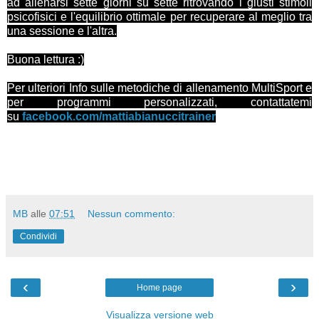
ad allenarsi sette giorni su sette ritrovando i giusti stimoli
psicofisici e l'equilibrio ottimale per recuperare al meglio tra
una sessione e l'altra.
Buona lettura :)
Per ulteriori Info sulle metodiche di allenamento MultiSport e
per programmi personalizzati, contattatemi
su
facebook.com/mattiabianuccitrainer
MB
alle
07:51
Nessun commento:
Condividi
‹
›
Home page
Visualizza versione web