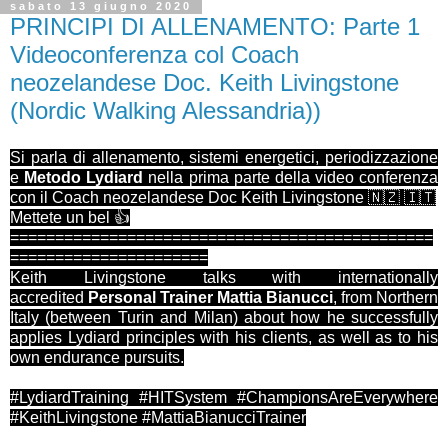
sabato 13 giugno 2020
PRINCIPI DI ALLENAMENTO: Parte 1
Videoconferenza col Coach
neozelandese Doc. Keith Livingstone
(Nordic Walking Alessandria))
Si parla di allenamento, sistemi energetici, periodizzazione
e
Metodo Lydiard
nella prima parte della video conferenza
con il Coach neozelandese Doc Keith Livingstone 🇳🇿 🇮🇹
Mettete un bel 👍
===============================================
======================
Keith Livingstone talks with internationally
accredited
Personal Trainer Mattia Bianucci
, from Northern
Italy (between Turin and Milan) about how he successfully
applies Lydiard principles with his clients, as well as to his
own endurance pursuits.
#LydiardTraining #HITSystem #ChampionsAreEverywhere
#KeithLivingstone #MattiaBianucciTrainer