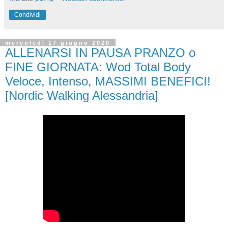
Condividi
mercoledì 17 giugno 2020
ALLENARSI IN PAUSA PRANZO o
FINE GIORNATA: Wod Total Body
Veloce, Intenso, MASSIMI BENEFICI!
[Nordic Walking Alessandria]