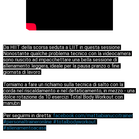
Da HIIT della scorsa seduta a LIIT in questa sessione.

Nonostante qualche problema tecnico con la videocamera 
sono riuscito ad impacchettare una bella sessione di 
allenamento leggera, ideale per la pausa pranzo o fine 
giornata di lavoro.

Torniamo a fare un richiamo sulla tecnica di salto con la 
corda nel riscaldamento e nel defaticamento, in mezzo - una 
dolce rotazione da 10 esercizi Total Body Workout con 
manubri.

Per seguirmi in diretta: 
facebook.com/mattiabianuccitrainer
#personaltraineronline
#totalbodyworkout
#allenamentoacasa