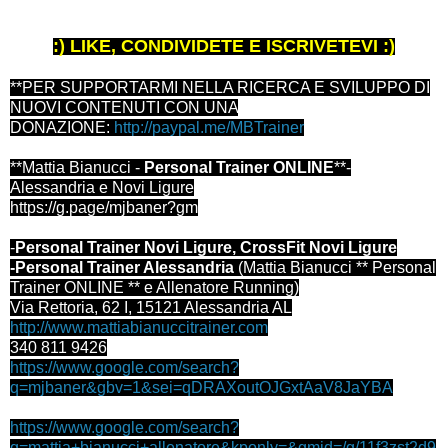
:) LIKE, CONDIVIDETE E ISCRIVETEVI :)
**PER SUPPORTARMI NELLA RICERCA E SVILUPPO DI
NUOVI CONTENUTI CON UNA
DONAZIONE:
http://paypal.me/MBTrainer
**Mattia Bianucci -
Personal Trainer ONLINE
**-
Alessandria e Novi Ligure
https://g.page/mjbaner?gm
-
Personal Trainer Novi Ligure, CrossFit Novi Ligure
-Personal Trainer Alessandria
(Mattia Bianucci ** Personal
Trainer ONLINE ** e Allenatore Running)
Via Rettoria, 62 I, 15121 Alessandria AL
http://www.mattiabianuccitrainer.com
340 811 9426
https://www.google.com/search?
q=mjbaner&gbv=1&sei=qDRAXoutOJGxtAaV8JaYBA
https://www.google.com/search?
q=mattia+bianucci+allenatore&kponly=&gmid=/g/11f3zst2d9