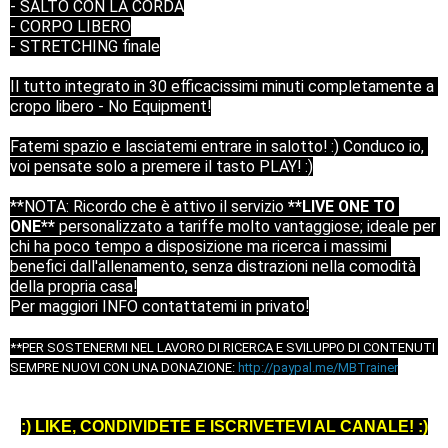
- SALTO CON LA CORDA

- CORPO LIBERO

- STRETCHING finale

Il tutto integrato in 30 efficacissimi minuti completamente a 
cropo libero - No Equipment!

Fatemi spazio e lasciatemi entrare in salotto! :) Conduco io, 
voi pensate solo a premere il tasto PLAY! :)

**NOTA: Ricordo che è attivo il servizio 
**LIVE ONE TO 
ONE** 
personalizzato a tariffe molto vantaggiose; ideale per 
chi ha poco tempo a disposizione ma ricerca i massimi 
benefici dall'allenamento, senza distrazioni nella comodità 
della propria casa!

Per maggiori INFO contattatemi in privato!
**PER SOSTENERMI NEL LAVORO DI RICERCA E SVILUPPO DI CONTENUTI 
SEMPRE NUOVI CON UNA DONAZIONE: 
http://paypal.me/MBTrainer
:) LIKE, CONDIVIDETE E ISCRIVETEVI AL CANALE! :)