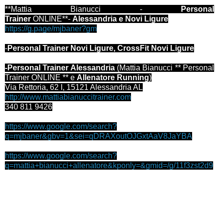
**Mattia Bianucci -
Personal
Trainer
ONLINE**-
Alessandria e Novi Ligure
https://g.page/mjbaner?gm
-
Personal Trainer Novi Ligure, CrossFit Novi Ligure
-Personal Trainer Alessandria
(Mattia Bianucci ** Personal
Trainer ONLINE ** e
Allenatore Running
)
Via Rettoria, 62 I, 15121 Alessandria AL
http://www.mattiabianuccitrainer.com
340 811 9426
https://www.google.com/search?
q=mjbaner&gbv=1&sei=qDRAXoutOJGxtAaV8JaYBA
https://www.google.com/search?
q=mattia+bianucci+allenatore&kponly=&gmid=/g/11f3zst2d9