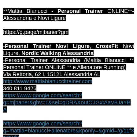
**Mattia Bianucci -
Personal Trainer
ONLINE**-
Alessandria e Novi Ligure
https://g.page/mjbaner?gm
-
Personal Trainer Novi Ligure
,
CrossFit
Novi
Ligure,
Nordic Walking Alessandria
-Personal Trainer Alessandria (Mattia Bianucci **
Personal Trainer ONLINE ** e Allenatore Running)
Via Rettoria, 62 I, 15121 Alessandria AL
http://www.mattiabianuccitrainer.com
340 811 9426
https://www.google.com/search?
q=mjbaner&gbv=1&sei=qDRAXoutOJGxtAaV8JaYB
A
https://www.google.com/search?
q=mattia+bianucci+allenatore&kponly=&gmid=/g/11f3