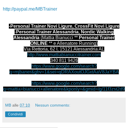
CANALE CON UNA DONAZIONE LIBERA:
http://paypal.me/MBTrainer
-Personal Trainer Novi Ligure, CrossFit Novi Ligure
-
Personal Trainer Alessandria, Nordic Walking
Alessandria
(Mattia Bianucci **
Personal Trainer
ONLINE
** e Allenatore Running)
Via Rettoria, 62 I, 15121 Alessandria AL
http://www.mattiabianuccitrainer.com
340 811 9426
https://www.google.com/search?
q=mjbaner&gbv=1&sei=qDRAXoutOJGxtAaV8JaYBA
https://www.google.com/search?
q=mattia+bianucci+allenatore&kponly=&gmid=/g/11f3zst2d9
MB
alle
07:10
Nessun commento:
Condividi