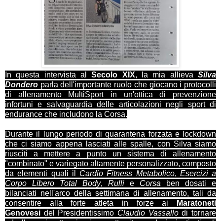
In questa intervista al
Secolo XIX
, la mia allieva
Silva
Dondero
parla dell'importante ruolo che giocano i protocolli
di allenamento MultiSport in un'ottica di prevenzione
infortuni e salvaguardia delle articolazioni negli sport di
endurance che includono la Corsa.
Durante il lungo periodo di quarantena forzata e lockdown
che ci siamo appena lasciati alle spalle, con Silva siamo
riusciti a mettere a punto un sistema di allenamento
"combinato" e variegato altamente personalizzato, composto
da elementi quali il
Cardio Fitness Metabolico
,
Esercizi a
Corpo Libero Total Body
,
Rulli
e
Corsa
ben dosati e
bilanciati nell'arco della settimana di allenamento, tali da
consentire alla forte atleta in forze ai
Maratoneti
Genovesi
del Presidentissimo
Claudio Vassallo
di tornare