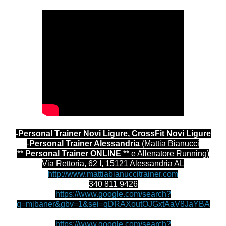
-Personal Trainer Novi Ligure, CrossFit Novi Ligure
-
Personal Trainer Alessandria
(Mattia Bianucci
**
Personal Trainer ONLINE
** e Allenatore Running)
Via Rettoria, 62 I, 15121 Alessandria AL
http://www.mattiabianuccitrainer.com
340 811 9426
https://www.google.com/search?
q=mjbaner&gbv=1&sei=qDRAXoutOJGxtAaV8JaYBA
https://www.google.com/search?