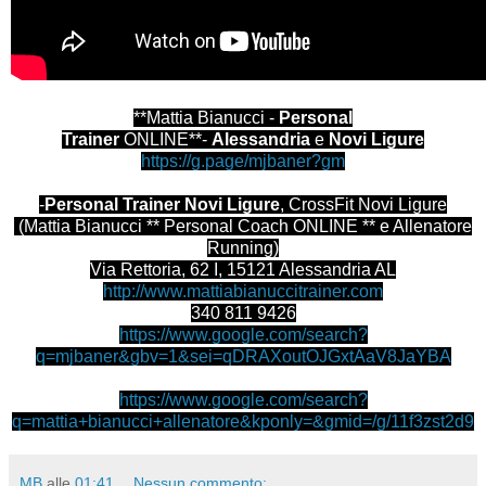
**Mattia Bianucci -
Personal
Trainer
ONLINE**-
Alessandria
e
Novi Ligure
https://g.page/mjbaner?gm
-
Personal Trainer Novi Ligure
, CrossFit Novi Ligure
(Mattia Bianucci ** Personal Coach ONLINE ** e Allenatore
Running)
Via Rettoria, 62 I, 15121 Alessandria AL
http://www.mattiabianuccitrainer.com
340 811 9426
https://www.google.com/search?
q=mjbaner&gbv=1&sei=qDRAXoutOJGxtAaV8JaYBA
https://www.google.com/search?
q=mattia+bianucci+allenatore&kponly=&gmid=/g/11f3zst2d9
MB
alle
01:41
Nessun commento: