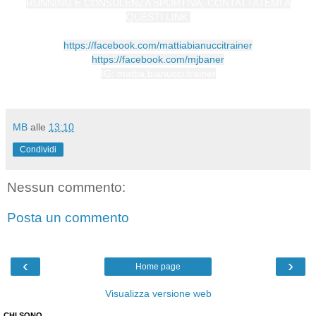
RUNNING E CONSULENZA SPORTIVA, CONTATTATEMI A
QUESTI LINK:
https://facebook.com/mattiabianuccitrainer
https://facebook.com/mjbaner
IG: mattia.bianucci.trainer
MB
alle
13:10
Condividi
Nessun commento:
Posta un commento
‹
›
Home page
Visualizza versione web
CHI SONO