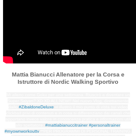
Mattia Bianucci Allenatore per la Corsa e
Istruttore di Nordic Walking Sportivo
Mi alleno come Goku per una settimana. Riuscirò a diventare un
Super Saiyan? XD XD ALL NEW!! Nel nuovo Vlog, direttamente
dallo
#ZibaldoneDeluxe
vi illustro il mio punto di vista sui video
clickbait privi di contenuti e in cosa si differenziano dai canali che
apportano invece valore in conoscenza pratica e informazioni utili
allo spettatore.
#mattiabianuccitrainer
#personaltrainer
#myownworkouttv
**PER PROGRAMMI DI PERSONAL TRAINING,