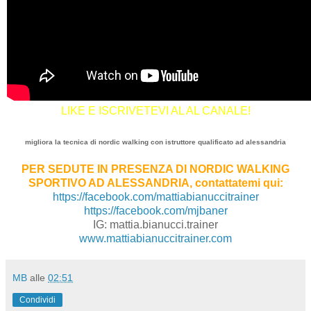
LIKE E ISCRIVETEVI AL AL CANALE!
migliora la tecnica di nordic walking con istruttore qualificato ad alessandria
PER SEDUTE IN PRESENZA DI NORDIC WALKING
SPORTIVO AD ALESSANDRIA, contattatemi qui:
https://facebook.com/mattiabianuccitrainer
https://facebook.com/mjbaner
IG: mattia.bianucci.trainer
www.mattiabianuccitrainer.com
MB
alle
02:51
Condividi