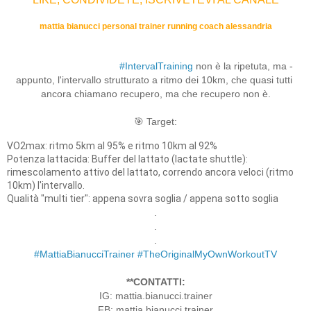
mattia bianucci personal trainer running coach alessandria
RIPETUTA corsa al ritmo dei 5km / INTERVALLO corso al ritmo dei 
10km. L'Intervallo, nell' 
#IntervalTraining
 non è la ripetuta, ma - 
appunto, l'intervallo strutturato a ritmo dei 10km, che quasi tutti 
ancora chiamano recupero, ma che recupero non è.

Potenza lattacida: Buffer del lattato (lactate shuttle): 
rimescolamento attivo del lattato, correndo ancora veloci (ritmo 
.

.

#MattiaBianucciTrainer
#TheOriginalMyOwnWorkoutTV
**CONTATTI:
IG: mattia.bianucci.trainer

FB: mattia bianucci trainer