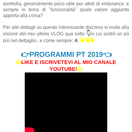
ipertrofia, generalmente poco utile per atleti di endurance, e
sempre in tema di "funzionalità" quale valore aggiunto
apporta alla corsa?
Per altri dettagli su questo interessante discorso vi invito alla
👇
visione del mio ultimo VLOG qua sotto
in cui andrò un pò
A
💣💣💣
più nel dettaglio.. e come sempre:
👉PROGRAMMI PT 2019👈
👍
LIKE E ISCRIVETEVI AL MIO CANALE
YOUTUBE!
👍