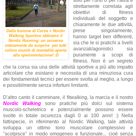
solo per l'uno o per l'altra è
strettamente correlata agli
obiettivi di fitness
individuali del soggetto e
chiaramente le due attività,
prese singolarmente,
Dalla fusione di Corsa + Nordic
Walking Sportivo abbiamo il
hanno target ben differenti,
Nordic Running: un universo
sia che le si pratichi a livelli
interamente da scoprire per tutti
avanzati/agonistici sia
coloro muniti di mentalità aperta
puramente a scopi di
alla sperimentazione! :D
fitness. Non è un segreto
che la corsa sia una delle attività sportive a più alto impatto
articolare che esistano e necessita di una minuziosa cura
dei fondamentali tecnici per essere svolta al meglio, a lungo
e possibilmente senza infortuni limitanti.
D'altro canto il camminare, il fitwalking, la marcia e il nostro
Nordic Walking
sono pratiche più dolci sul sistema
muscolo-scheletrico e potenzialmente possono essere
svolte in totale sicurezza dagli 0 ai 100 anni! :) Nella
fattispecie, in riferimento al Nordic Walking, tale attività
sviluppa un ottimo tono muscolare complessivo e
"scolpisce" in modo omogeneo e funzionale... cioè senza