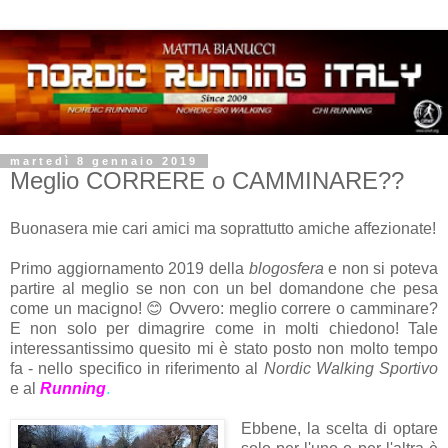
martedì 8 gennaio 2019
Meglio CORRERE o CAMMINARE??
Buonasera mie cari amici ma soprattutto amiche affezionate!
Primo aggiornamento 2019 della
blogosfera
e non si poteva
partire al meglio se non con un bel domandone che pesa
come un macigno! 😊 Ovvero: meglio correre o camminare?
E non solo per dimagrire come in molti chiedono! Tale
interessantissimo quesito mi è stato posto non molto tempo
fa - nello specifico in riferimento al
Nordic Walking Sportivo
e al
Running
.
Ebbene, la scelta di optare