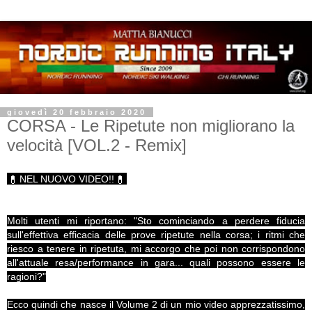
giovedì 20 febbraio 2020
CORSA - Le Ripetute non migliorano la
velocità [VOL.2 - Remix]
NEL NUOVO VIDEO!!
💊
💊
Molti utenti mi riportano: "Sto cominciando a perdere fiducia
sull'effettiva efficacia delle prove ripetute nella corsa; i ritmi che
riesco a tenere in ripetuta, mi accorgo che poi non corrispondono
all'attuale resa/performance in gara... quali possono essere le
ragioni?"
Ecco quindi che nasce il Volume 2 di un mio video apprezzatissimo,