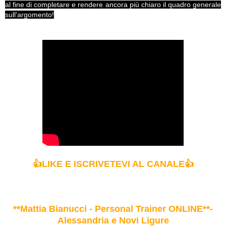
al fine di completare e rendere ancora più chiaro il quadro generale
sull'argomento!
👍LIKE E ISCRIVETEVI AL CANALE
👍
**Mattia Bianucci - Personal Trainer ONLINE**-
Alessandria e Novi Ligure